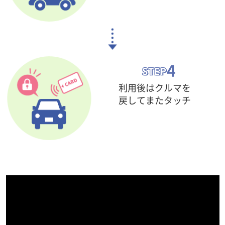
4
STEP
利用後はクルマを
戻して
またタッチ