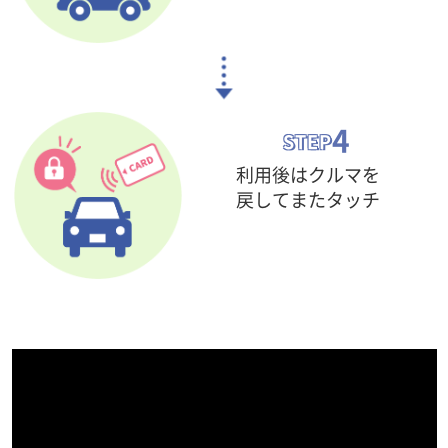
4
STEP
利用後はクルマを
戻して
またタッチ