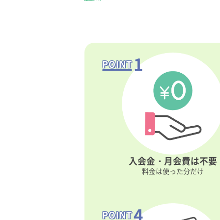
1
POINT
入会金・月会費は
不要
料金は使った分だけ
4
POINT