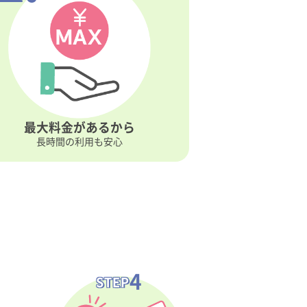
最大料金が
あるから
長時間の利用も安心
4
STEP