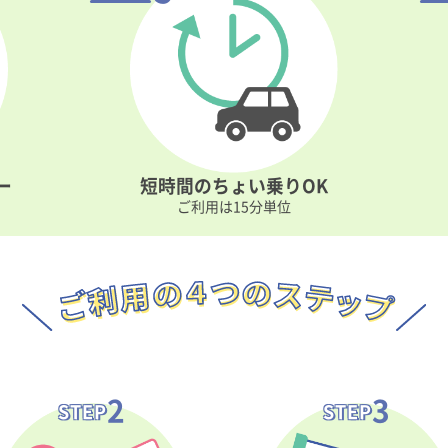
ー
短時間の
ちょい乗りOK
ご利用は15分単位
2
3
STEP
STEP