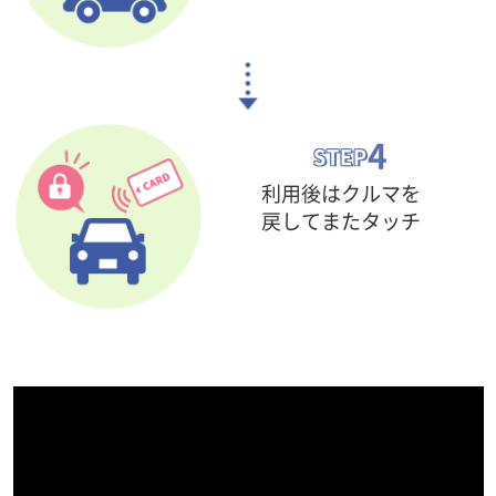
4
STEP
利用後はクルマを
戻して
またタッチ