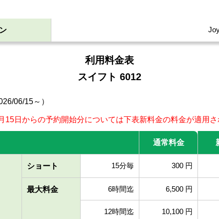
Jo
ン
利用料金表
スイフト 6012
26/06/15～）
年6月15日からの予約開始分については下表新料金の料金が適用
通常
料金
15分毎
300 円
ショート
6時間迄
6,500 円
最大
料金
12時間迄
10,100 円