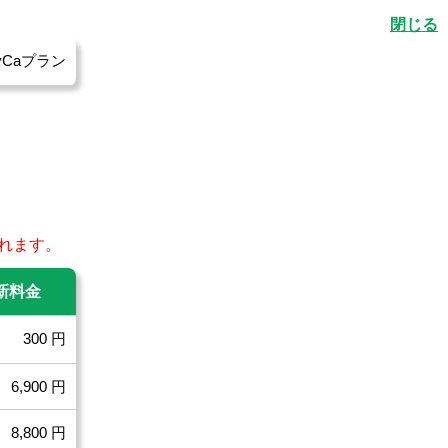
yCaプラン
されます。
新料金
300 円
6,900 円
8,800 円