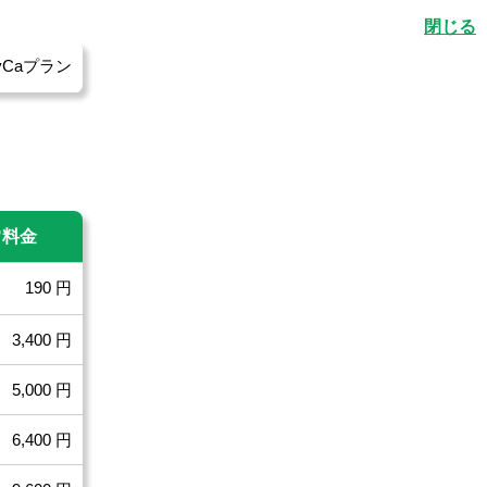
yCaプラン
常
料金
190 円
3,400 円
5,000 円
6,400 円