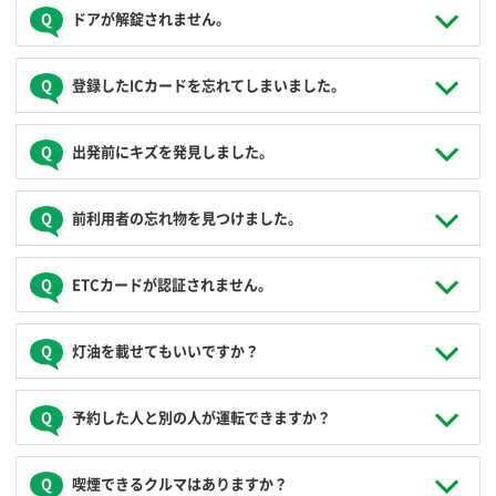
転車の撤去について、当社等は責任を負いませんので予めご
ご利用開始と終了時は、ご登録された運転免許証またはICカ
ドアが解錠されません。
了承ください。
ードをクルマのカードリーダーにかざしてドアの施錠解錠を
行います。ご利用開始時は、予約された利用開始時刻の15分
前からドアの解錠ができますので始業点検を行ってください
カードリーダーが緑色に点滅している状態でなければ、ご登
登録したICカードを忘れてしまいました。
（この15分間は課金されません）。
録された運転免許証またはICカードをかざしてもドアは解錠
されません。以下を確認してください。
ご利用中に途中下車される場合は、クルマのキーでの施錠解
運転免許証での解錠が可能です。万一運転免許証での解錠が
錠をお願いします。運転免許証またはICカードでの操作を行
出発前にキズを発見しました。
ご予約したクルマかどうか登録番号をご確認ください。
できない場合はコールセンター（
0120-310-950
）へご連絡く
いますとご利用終了となってしまいますのでご注意くださ
解錠はご利用開始時刻の15分前から可能です。現在時刻を
ださい。ご本人確認のうえ、遠隔操作によりドアの施錠解錠
い。
確認ください。
を行います。
お手数ですが、必ずご出発される前にコールセンター（
0120-
ご予約された方の運転免許証もしくはICカード以外では解
前利用者の忘れ物を見つけました。
310-950
）までご連絡いただき、キズの状況をお教えくださ
錠できません。
い。
以上を解消してもドアが解錠されない場合は、お手数ですが
コールセンター（
0120-310-950
）までご連絡ください。忘れ
ETCカードが認証されません。
コールセンター（
0120-310-950
）へご連絡ください。
物が貴重品※の場合、大変お手数をおかけしますが、ステー
ション最寄りの警察もしくは交番への届出にご協力くださ
い。
ETCカードの挿入方向、挿入面を再度ご確認ください。
灯油を載せてもいいですか？
※ 財布、クレジットカード、携帯電話、貴金属類など
灯油類の搭載は禁止となっています。灯油を搭載された場
予約した人と別の人が運転できますか？
合、NOCの他、ペナルティー料金の対象となりますのでご注
意ください。
ペナルティー料金
JoyCaの会員もしくは会員の登録運転者であれば、利用開始
喫煙できるクルマはありますか？
時刻までに予約ページで申請していただければ運転の交代は