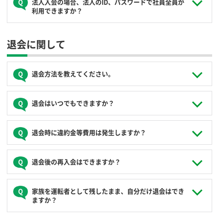
法人入会の場合、法人のID、パスワードで社員全員が
きます。ICカードの発行、郵送の手間がないので、入会手続
利用できますか？
き完了後すぐにご利用になれます。
入会手続きは、15時までのお申込みにつきましては、当日中
に内容確認（審査）を行い会員登録完了メールを差し上げま
ログインIDは運転者ごとに発行され、ご予約・ご利用は運転
す。
退会に関して
者ごとのID、パスワードで行っていだきます。ログインIDの
ただし、土日祝日のお申込みについてはお時間がかかる場合
使い回しはできませんので、運転される方全員をご登録くだ
がございますので、予めご了承ください。
さい。
退会方法を教えてください。
会員ログインいただき、「お客様登録情報」にある「退会」
退会はいつでもできますか？
からお手続きいただけます。
毎月20日までに退会のお申出をいただいた場合、お申出のあ
退会時に違約金等費用は発生しますか？
った月の末日をもって入会契約終了となります（当月21日以
降のお申出による入会契約終了日は翌月末日となります）。
一切費用はかかりません。
退会後の再入会はできますか？
いつでも、何度でも可能です。また再入会に費用はかかりま
家族を運転者として残したまま、自分だけ退会はでき
せん。
ますか？