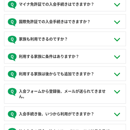
ご利用中に当社からの連絡が受信可能なメールアドレス
有効な運転免許証をお持ちであれば入会できます。
マイナ免許証での入会手続きはできますか？
初心者マークはクルマに搭載しておりませんので、ご利用時
にはお客様自身でご用意ください。
JoyCaへの入会申込みは、従来の運転免許証のみの受付とな
国際免許証での入会手続きはできますか？
ります。
マイナ免許証では手続きができませんので、JoyCaへの入会
国際免許証、海外発行の運転免許証のお取り扱いは行ってお
家族も利用できるのですか？
をされる場合は、「従来の免許証」、または「マイナ免許証
りません。
と従来の免許証の2枚持ち」で発行・更新手続きをしていただ
きますようお願いします。
運転するご家族を運転者として登録いただければご利用にな
利用する家族に条件はありますか？
れます。ご家族の利用料金は、申込人様（主会員）のクレジ
ットカードでのお支払いとなります。
同居のご家族もしくは生計を一にする別居未婚のお子様に限
利用する家族は後からでも追加できますか？
ります。
ログイン後の会員ページでいつでも追加の登録ができます。
入会フォームから登録後、メールが送られてきませ
ご予約、ご利用は、運転者ごとのID、パスワードで行ってい
ん。
ただきます。ログインIDの使い回しはできませんので、運転
される方全員をご登録ください。
メール拒否設定がされていないか確認いただき、
入会手続き後、いつから利用ができますか？
info@joyca.car-share.jp
のメールが受信できるよう設定をお
願いします。
JoyCaでは電子キーとしてのICカードは運転免許証が使用で