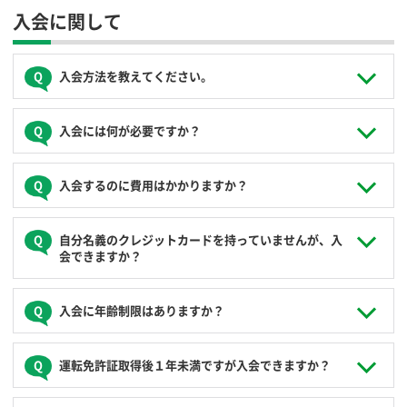
入会に関して
入会方法を教えてください。
個人で入会する場合、パソコン、スマートフォンからインタ
入会には何が必要ですか？
ーネットでのお申込みとなります。ご不明点がある場合はコ
ールセンター（
0120-310-950
）までお問い合わせください。
電話での入会受付はできません。
入会手続きをされる前に、事前に以下をご用意ください。
入会するのに費用はかかりますか？
法人で入会する場合、登録する運転者が５名様程度の場合は
運転免許証のデジタル画像（表裏面とも）
インターネットでお申し込みください。登録する運転者が大
入会金※や月会費、年会費などは一切かかりませんので、ご
他に運転される方を同時に登録する場合は、その方のデジ
勢いたり、部署がまたがったりするような場合は、コールセ
自分名義のクレジットカードを持っていませんが、入
利用がなければ費用は発生しません。
タル画像もご用意ください。
ンター（
0120-310-950
）までお問い合わせください。弊社営
会できますか？
業より直接ご連絡させていただきます。
利用料金お支払い用のクレジットカード
※JoyCaではお客様の運転免許証がICカードとして利用でき
※利用会員限定のステーション（マンション等）に入会の場
ますので、原則カード発行手数料はかかりません。別途
合は、キャンペーンコードの入力が必要となります。
ご自分名義以外のクレジットカードでは入会できません。ご
VISA・Master Card・JCB・Diners Club・American
入会に年齢制限はありますか？
JoyCaオリジナルカードをご希望の場合には、カード発行
ステーション運営事業者様もしくはコールセンター（0120-
自分名義のクレジットカードをご用意ください。
Expressがご利用できます。デビットカード、Vプリカ、各
手数料がかかります。
310-950）までお問い合わせください。
種電子マネーは登録できません。
ご家族でお申込みの場合は、クレジットカードの名義人の方
法人入会の場合は、申込法人様名義のコーポレートカード
年齢制限はありません。
運転免許証取得後１年未満ですが入会できますか？
が申込人（主会員）となるようお申込みください。ご家族の
もしくは代表者様個人名義のクレジットカードとなりま
利用料金も、ご登録のクレジットカードでのお支払いとなり
す。
ます。