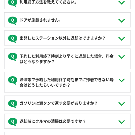
利用終了方法を教えてください。
ご出発されたステーションにクルマを駐車し、クルマのキー
ドアが施錠されません。
を車内キーボックスに返却した後、ご登録された運転免許証
またはICカードをクルマのカードリーダーにかざすと、ドア
が施錠されご利用は終了します。
利用終了時にカードリーダーが緑色に点滅していない場合、
出発したステーション以外に返却はできますか？
運転免許証やICカードをかざしてもドアは施錠されません。
以下を確認してください。
必ずご出発したステーションへクルマを返却してください。
予約した利用終了時刻より早くに返却した場合、料金
エンジンがかかってませんか？
ご出発したステーション以外へのクルマの返却・乗捨てはで
はどうなりますか？
クルマのキーをキーボックスに返し、キーボックスが「貸
きません。
出」から「返却」の位置へ回ってますか？
半ドアのドアがありませんか？
予約終了時刻よりも早く返却された場合でも、予約された時
渋滞等で予約した利用終了時刻までに帰着できない場
以上を解消してもドアが施錠されない場合は、お手数ですが
間に対し課金されます。
合はどうしたらいいですか？
コールセンター（
0120-310-950
）へご連絡ください。
予約された利用終了時刻までに延長手続きを行ってくださ
ガソリンは満タンで返す必要がありますか？
い。次の予約がない場合は延長を受け付けます。
延長手続きはログイン後の会員ページで行える他、直接コ
レンタカーのように満タンで返却いただく必要はありませ
返却時にクルマの清掃は必要ですか？
ールセンター（
0120-310-950
）でも承ります。
ん。ただし、次に利用される方の為に、ガソリンが半分以下
無断延長された場合、延長分は通常料金の倍額が発生しま
になっている場合はクルマに搭載しているガソリンカードで
す。延長手続きは余裕を見て、予約された利用終了時刻の
給油いただくようご協力をお願いします。この際、ガソリン