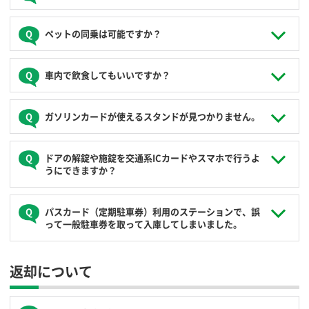
可能です（予約した会員の乗車は必須となります）。
タバコの臭いは他の会員様の迷惑となる為、全車禁煙（電子
ペットの同乗は可能ですか？
JoyCaの会員もしくは会員の登録運転者以外の方の運転は
タバコを含む）としております。
できず、また保険・補償も適用されません。
申請した交代運転者のICカードではクルマの施錠解錠はで
ぺットの臭い等は他の会員様の迷惑となる他、アレルギーの
きません。ご利用開始・終了の操作は、予約された会員様
車内で飲食してもいいですか？
お子様もおられます。ペットの同乗はケージに入れての乗車
のICカードで行ってください。
も含め全車禁止としております。ペットの同乗が確認された
場合、NOC（休業補償）およびクルマの清掃（消臭等）にか
車内で飲食していただいても結構です。次の利用者に迷惑に
ガソリンカードが使えるスタンドが見つかりません。
かる実費の請求となります。
ペナルティー料金
ならないよう換気を心がけていただき、利用終了時の車内の
簡単な清掃とゴミのお持ち帰りにご協力ください。
クルマに搭載されているガソリンカードの提携スタンドが見
ドアの解錠や施錠を交通系ICカードやスマホで行うよ
つからずガス欠になりそうな場合、恐れ入りますが、最寄り
うにできますか？
のガソリンスタンドでお客様が料金を一旦お立替えのうえで
給油をしてください。その際、必ずお立替えいただいたガソ
リン代の領収証を受領いただき、コールセンター（
0120-310-
フェリカチップ搭載のICカード（交通系ICカードなど）やお
パスカード（定期駐車券）利用のステーションで、誤
950
）までご連絡ください。後日、領収証と引き換えにJoyCa
サイフケータイであれば利用ができます。ご利用の予約をし
って一般駐車券を取って入庫してしまいました。
より返金させていただきますので、下記送付用封筒にて領収
ていただき、利用開始時刻の15分くらい前に予約されたステ
証を弊社までお送りください。なお、返金方法はご利用料金
ーションからコールセンター（
0120-310-950
）にご連絡くだ
との相殺（相殺が可能な場合）となります。
送付用封筒
さい。ICカードをクルマのカードリーダーにかざしていただ
この状態では次の方がパスカード（定期駐車券）で出庫でき
（PDFダウンロード）
くと、オペレーターが遠隔で登録を行います。
返却について
ませんので、一般駐車券で一度出庫いただき、再度パスカー
ド（定期駐車券）での入庫をお願いします。
一般駐車券での入庫を放置された場合、当社緊急出動費に加
え、駐車料金実費のご請求となります。