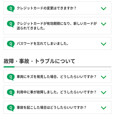
にログインIDも変更になりますのでご注意ください）
マイナ免許証で免許証更新ができます。ログイン後の「お客
クレジットカード
クレジットカードの変更はできますか？
新しい運転免許証のデジタル画像（表裏面とも）をご用意い
様の登録情報」から免許証更新を選択し、アップロードする
ただき、ログイン後の会員ページ「お客様の登録情報」から
免許証の種類でマイナ免許証を選択してください。 アップロ
新免許証のアップロードを行ってください。
ードに際しては、事前に警察庁の「マイナ免許証読み取りア
ログイン後の会員ページ「お客様の登録情報」から変更がで
クレジットカードが有効期限になり、新しいカードが
プリ」 をお手持ちのスマートフォンにインストールし、マイ
きます。
送られてきました。
ナンバーカード内のマイナ免許証データを読み取り、 表示さ
れた免許画像をお手持ちのスマートフォンにダウンロードし
クレジットカードは、個人会員の場合は会員様名義のクレ
ておく必要があります。
ジットカード、法人会員の場合は法人様名義のコーポレー
ログイン後の会員ページ「お客様の登録情報」から新しいク
パスワードを忘れてしまいました。
トカードもしくは代表者様名義のクレジットカードに限り
レジットカードへの変更をお願いします。
「マイナ免許証読み取りアプリ」はこちら
ます。
デビットカード、Vプリカ、各種電子マネーはご利用でき
なお、マイナ免許証ではドアの解錠・施錠はできませ
会員ログインボックスの下の「パスワードを忘れた方はこち
ません。
故障・事故・トラブルについて
ん。別途お手持ちのICカード(交通系ICカード等)やス
ら」から仮パスワードの発行ができます。仮パスワードでロ
マートフォンを電子キーとして登録する必要がありま
グインし、会員ページ「お客様の登録情報」からパスワード
す。
を変更登録してください。
車両にキズを発見した場合、どうしたらいいですか？
電子キー登録についてはこちら
必ずご出発される前にコールセンター（
0120-310-950
）へご
利用中に車が故障しました。どうしたらいいですか？
連絡ください。
安全な場所にクルマを止めて、コールセンター（
0120-310-
事故を起こした場合はどうしたらいいですか？
950
）への連絡をお願いします。