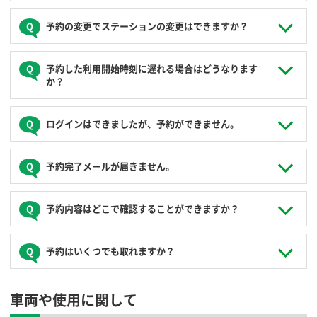
は、時間短縮分がキャンセル扱いとなり、予定利用料金の
手続きは、ログイン後の会員ページで行ってください。
50％が予約取消手数料として発生します。
予約された利用終了時刻までに延長手続きを行ってくださ
予約の変更でステーションの変更はできますか？
い。次の予約がない場合は延長を受け付けます。
予約開始時刻以降は、予約の短縮はできません。
手続きは、ログイン後の会員ページで行ってください。
延長手続きはログイン後の会員ページで行える他、直接コ
変更できるのは予約時間のみとなります。ステーションを変
予約した利用開始時刻に遅れる場合はどうなります
ールセンター（
0120-310-950
）でも承ります。
更する場合は現在の予約を取り消し、改めて予約の登録をお
か？
無断延長された場合、延長分は通常料金の倍額が発生しま
願いします。
す。延長手続きは余裕を見て、予約された利用終了時刻の
１時間くらい前までにお願いします。
課金はご予約いただいた利用開始時刻からとなります。予約
予約終了時刻の前に申請いただいた場合でも、次の予約が
ログインはできましたが、予約ができません。
されたご利用開始１時間前までは無料で予約の変更が可能で
あり延長ができず、かつ予約終了時刻までにご帰着いただ
すので、パソコン、スマートフォンからご自身で予約変更手
けない場合は、無断延長と同様の扱いとなります。余裕を
続きされるか、コールセンター（
0120-310-950
）へご連絡く
登録した運転免許証の有効期限が切れていないか確認してく
見て、早めの確認をお願いします。
予約完了メールが届きません。
ださい。
ださい。有効期限が切れている場合は、ログイン後の会員ペ
ージ「お客様の登録情報」から、運転免許証の更新手続きを
行ってください。それでも予約ができない場合は、コールセ
メール拒否設定がされていないか確認いただき、
予約内容はどこで確認することができますか？
ンター（
0120-310-950
）にお問い合わせください。
info@joyca.car-share.jp
のメールが受信できるよう設定をお
願いします。
JoyCaからの予約完了メールを確認いただくか、ログイン後
予約はいくつでも取れますか？
の会員ページでも確認ができます。
実際にご利用になる予約であれば、30日先の予約まで必要数
車両や使用に関して
取ることができます。
ご利用予定がなく、単にクルマを押さえるだけの空予約は他