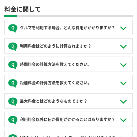
できません。改めてご家族の方を申込人として入会手続きを
料金に関して
行ってください。
クルマを利用する場合、どんな費用がかかりますか？
クルマを利用した時のみ「利用料金」がかかります。入会金
利用料金はどのように計算されますか？
※や月会費、年会費などは一切かかりませんので、ご利用が
なければ費用は発生しません。
「利用料金」は、利用時間に応じてかかる「時間料金」と、
時間料金の計算方法を教えてください。
※JoyCaではお客様の運転免許証がICカードとして使用でき
走行距離に応じてかかる「距離料金」の合計となります。
ますので、カード発行手数料は原則かかりません。別途
「利用料金」には、ガソリン代や保険料、消費税が含まれて
JoyCaオリジナルカードをご希望の場合には、カード発行
います。
予約された利用時間※に対し、15分単位で計算される「ショ
手数料がかかります。
距離料金の計算方法を教えてください。
「時間料金」と「距離料金」は、利用されるクルマによって
ート料金」と、当該利用時間に対する「最大料金」を比較
異なりますので、予約時、ステーション情報からご確認くだ
し、いずれか安い金額が自動的に適用されます。
さい（計算方法はどのクルマも同じです）。
（例）利用時間６時間、ショート料金200円/15分、６時間ま
走行１ｋｍごとにかかる料金となります。
最大料金とはどのようなものですか？
での最大料金4,000円の場合、ショート料金は200円×４×６
（例）距離料金16円/ｋｍ、走行距離30kmの場合、16円×30
時間＝4,800円なので、安い方の最大料金4,000円が適用
ｋｍ＝480円
「時間料金」の上限（最大額）を定めたものです。「ショー
予約終了時刻よりも早く返却された場合でも、予約された時
利用料金以外に何か費用がかかることはありますか？
ト料金」での計算額より「最大料金」が安い場合、自動的に
間に対し課金されます。
「最大料金」が適用されます。長時間でも安心してご利用に
なれます。距離料金には最大料金の設定はありません。
予約時刻を過ぎて無申請で延長された場合、別途ペナルティ
次のような場合、その他の費用がかかる場合があります。詳