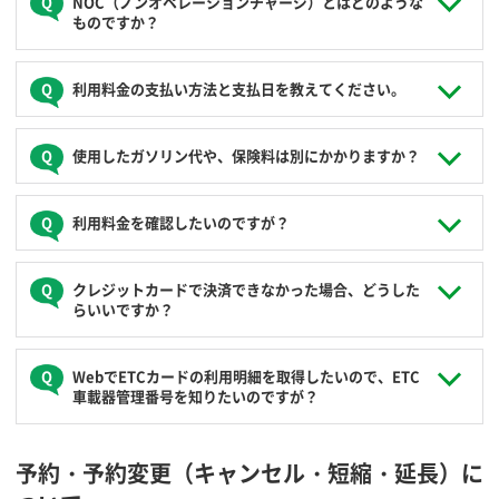
NOC（ノンオペレーションチャージ）とはどのような
ー料金がかかります。
しくは各々の項目をご覧ください。
その他の費用
ものですか？
６時間まで・12時間まで・24時間まで・36時間まで・48時
間まで・60時間まで・72時間までを設定しています。
所定時間外に予約のキャンセルや短縮をした場合
各最大料金に達するまでは、ショート料金が課金されま
無申請で予約を延長した場合
ご利用中の事故やその他事由により車両に損害（汚損等を含
す。
利用料金の支払い方法と支払日を教えてください。
事故や故障が発生した場合
む）が発生した場合、当社が原状回復に要する期間、その車
最大料金はシステムが自動的に適用しますので、予約時に
規約に定めたペナルティーが発生した場合
両を使用できないことによる休業補償の一部がNOCになりま
選択していただく必要はありません。
駐車違反を起こした場合
す。NOCは、損害の程度や修理期間に関わらず、民法上の損
利用料金は、ご利用ごとにご登録のクレジットカードによる
20時～翌８時の間でご予約ご利用される場合は、更にお得
使用したガソリン代や、保険料は別にかかりますか？
害賠償の予約を行うものですので、予め金額を定めていま
お支払い（１回払い）となります。お支払日は、クレジット
な「夜間料金」が適用されます。
す。
NOC
カード会社の締め日と口座振替日をご確認ください。日をま
たがる利用料金は返却日が精算日となります。
「利用料金」には、ガソリン代や保険料、消費税が含まれて
利用料金を確認したいのですが？
います。
ログイン後の会員ページ「履歴・請求情報」から確認いただ
クレジットカードで決済できなかった場合、どうした
けます。
らいいですか？
登録されたクレジットカードのご利用限度額が超えている等
WebでETCカードの利用明細を取得したいので、ETC
の理由※が考えられます。ログイン後の会員ページ「お客様
車載器管理番号を知りたいのですが？
の登録情報」から、他のクレジットカードへの変更登録をお
願いします。
ステーション情報の車両装備欄ETCの部に記載しております
※決済不能理由については、ご利用のクレジットカード会社
予約・予約変更（キャンセル・短縮・延長）に
のでご確認ください。
へお問い合わせください。