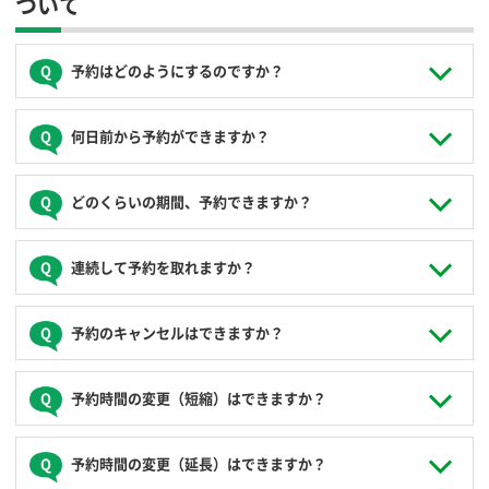
ついて
予約はどのようにするのですか？
パソコン、スマートフォンから、24時間いつでも予約ができ
何日前から予約ができますか？
ます。ステーションによってはご利用できる営業日、営業時
間に定めがある場合がございます。ステーション検索ページ
または会員ログイン後の予約ページで確認いただけます。
利用開始の直前から30日先までご予約いただけます。
どのくらいの期間、予約できますか？
最短15分、以降15分単位で最長72時間までの予約が可能で
連続して予約を取れますか？
す。
２つの予約を続けて取ることはできますが、この場合、異な
予約のキャンセルはできますか？
る２つの予約の扱いとなります。最初の予約が終了した後、
次の予約のご利用となります。２つの予約をまとめての料金
計算（最大料金の適用）はされません。最初の予約を終了さ
予約されたご利用開始１時間前までは無料で行えます。ただ
予約時間の変更（短縮）はできますか？
れない場合、無断延長としてペナルティー料金がかかります
し、予約開始１時間前を過ぎてから予約開始時刻までのキャ
のでご注意ください。
ンセルは、予定されている利用料金の50％が予約取消手数料
として発生します。
予約時間の短縮は、予約されたご利用開始時刻直前まで可能
予約時間の変更（延長）はできますか？
です。ただし、予約開始１時間前を過ぎてからの時間短縮
予約開始時刻を過ぎて以降のキャンセルはできません。