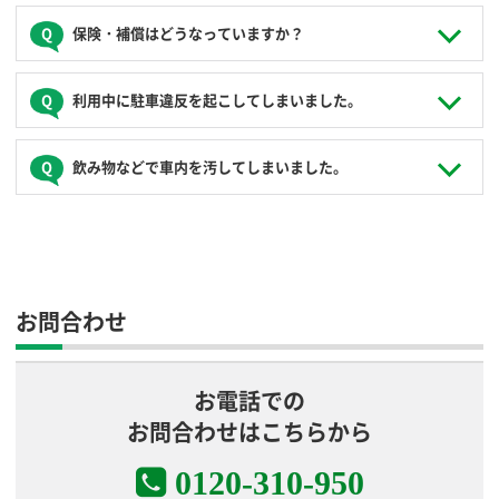
負傷者がいる場合はまず救急車（119）を呼んでいただき、
保険・補償はどうなっていますか？
負傷者の救護を優先してください。また、クルマを安全な場
所へ移動し、続発事故の防止にあたってください。次に警察
（110）へ連絡いただき、最後にコールセンター（
0120-310-
ご利用中の万一の事故に備え、JoyCaでは保険・補償制度が
利用中に駐車違反を起こしてしまいました。
950
）へ連絡をお願いします。保険会社サポートデスクをお
用意されています。保険料は利用料金に含まれています。保
教えしますので、お客様自身で連絡していただきます。
険・補償制度の詳しい内容は、重要事項の【保険・補償制度
について】をご覧ください。
保険・補償制度について
ご利用中に放置駐車違反の確認標章が取り付けられた場合
事故相手先との交渉は全て保険会社が行います。お客様自身
飲み物などで車内を汚してしまいました。
は、コールセンター（
0120-310-950
）までその旨の連絡をい
で示談交渉はされないようお願いします。もし示談交渉をさ
ただいた後、ご帰着までに管轄警察署で所定の手続きを済ま
れた場合、保険金が出ない場合があります。
せ、反則金の納付をお願いします。「納付書・領収証書」は
コールセンター（
0120-310-950
）までご連絡ください。清掃
後日JoyCaまでFAXもしくは郵送をお願いします。手続きが完
や原状回復で次の利用に使用できない場合はNOC等の費用が
了されない場合、JoyCaに対して駐車違反違約金が発生しま
発生する場合がございます。
NOC
す。
お問合わせ
お電話での
お問合わせはこちらから
0120-310-950