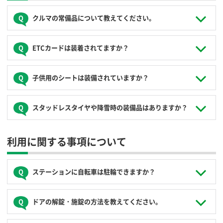
の会員様の迷惑になる為ご遠慮ください。
クルマの常備品について教えてください。
各ステーションに配置されているクルマの装備、常備品につ
ETCカードは装着されてますか？
いては、ステーション情報で確認ができます。
ETC車載器は全車※装備されていますが、ETCカードは会員
子供用のシートは装備されていますか？
様がご用意ください。
※有料道路のない離島に配置されている一部車両にはETC車
載器が設置されていない場合がございます。
申し訳ありません。同乗するお子様に適合するシートはお客
スタッドレスタイヤや降雪時の装備品はありますか？
様にてご用意ください。なお、６歳未満のお子様は、法令で
チャイルドシートの装着が義務付けられています。
JoyCaではスタッドレスタイヤの標準装備はしておりませ
利用に関する事項について
ん。またタイヤチェーン等も搭載しておりません。降雪時や
路面凍結が予想される道路の走行はお控えください。
積雪により予定のステーションへ帰着できない場合、所定の
延長料金の他、JoyCaによる車両の移動費用がかかる場合が
ステーションに自転車は駐輪できますか？
ございます。
ステーション詳細情報の特記欄に駐輪OKとなっているステー
ドアの解錠・施錠の方法を教えてください。
ションは、カーシェアリングご利用時間内に限り駐輪可能で
す。ただし、駐輪に起因する事故・破損・盗難・長期放置自