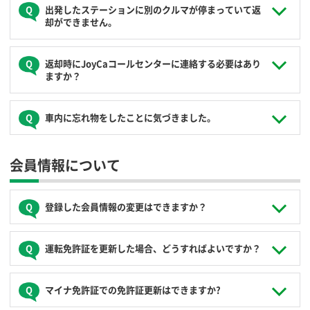
会員の皆様がいつでも快適にご利用いただけるよう、車内の
１時間くらい前までにお願いします。
出発したステーションに別のクルマが停まっていて返
代のご負担はございません。
簡単な清掃と、ゴミがある場合はお持ち帰りいただくようご
予約終了時刻の前に申請いただいた場合でも、次の予約が
却ができません。
協力をお願いします。
あり延長ができず、かつ予約終了時刻までにご帰着いただ
けない場合は、無断延長と同様の扱いとなります。余裕を
恐れ入りますが、コールセンター（
0120-310-950
）までご連
見て、早めの確認をお願いします。
返却時にJoyCaコールセンターに連絡する必要はあり
絡いただき、対応の指示をお待ちください。
ますか？
なお、ご出発時には、他のクルマが間違って駐車しないよ
う、サインキューブを駐車枠の真ん中に配置していただくよ
うご協力をお願いします。
ご連絡いただく必要はありません。以下の点をご確認いただ
車内に忘れ物をしたことに気づきました。
き、利用の終了処理（ICカードでのドアの施錠）を行ってく
ださい。
ICカードでドアの施錠を行った後に忘れ物に気づいた場合、
会員情報について
ルームランプやライトの消忘れはありませんか？
すぐの場合はご利用されたステーションからコールセンター
半ドアになってませんか？半ドアがある場合、ICカードで
（
0120-310-950
）に連絡してください。ご本人確認のうえ、
ドアの施錠ができず利用は終了しません。
遠隔でドアを解錠しますので忘れ物を回収してください。気
車内に忘れ物はありませんか？（特にETCカードの抜き忘
づくのが遅く、ステーションから離れてしまった場合等、
登録した会員情報の変更はできますか？
れ）
JoyCaにて車両確認を行うこともできますが、この場合、緊
急出動費を申し受けます。
ログイン後の会員ページ「お客様の登録情報」から、以下の
運転免許証を更新した場合、どうすればよいですか？
変更ができます。
パスワード
運転免許証を更新した場合は、会員情報も更新してくださ
マイナ免許証での免許証更新はできますか?
ご住所/電話番号
い。更新されないと運転免許証でのドアの施錠解錠ができな
メールアドレス（メールアドレスを変更しますと、自動的
くなります。