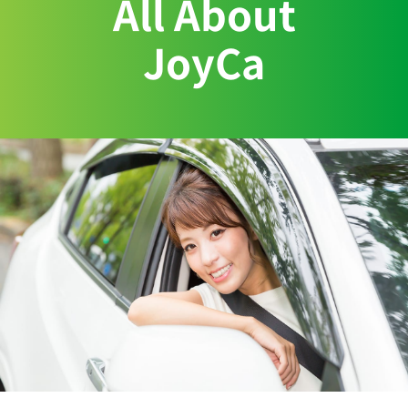
All About
JoyCa