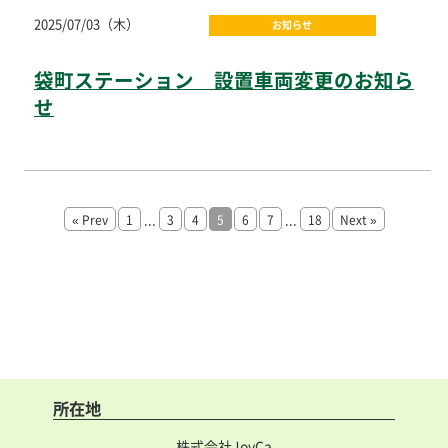
2025/07/03（木）
お知らせ
袋町ステーション 設置車両変更のお知ら
せ
...
...
« Prev
1
3
4
5
6
7
18
Next »
所在地
株式会社JoyCa